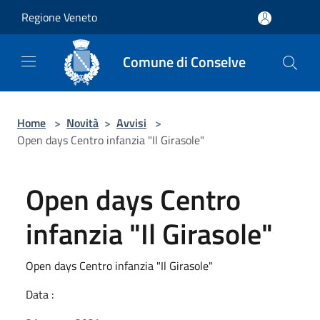
Salta al contenuto principale
Regione Veneto
Comune di Conselve
Home
>
Novità
>
Avvisi
>
Open days Centro infanzia "Il Girasole"
Open days Centro
infanzia "Il Girasole"
Open days Centro infanzia "Il Girasole"
Data :