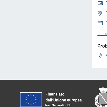
Dichi
Prob