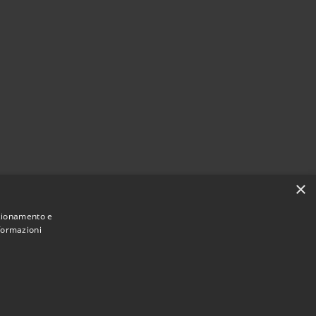
×
nzionamento e
nformazioni
Municipium
Accesso redazione
 Conselve • Powered by
•