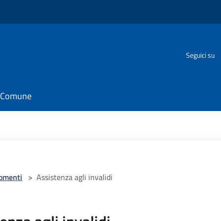
Seguici su
il Comune
omenti
>
Assistenza agli invalidi