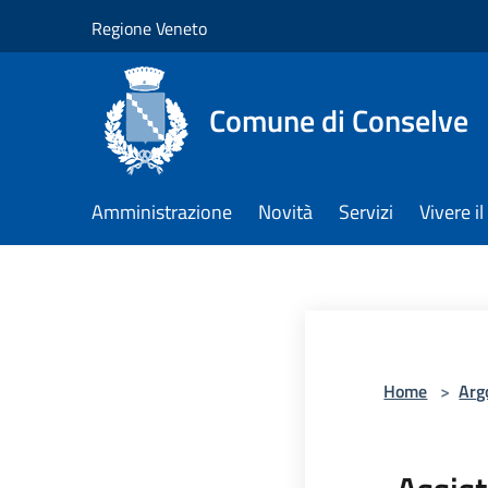
Salta al contenuto principale
Regione Veneto
Comune di Conselve
Amministrazione
Novità
Servizi
Vivere 
Home
>
Arg