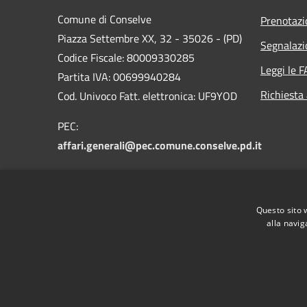
Comune di Conselve
Prenotaz
Piazza Settembre XX, 32 - 35026 - (PD)
Segnalazi
Codice Fiscale: 80009330285
Leggi le 
Partita IVA: 00699940284
Richiesta
Cod. Univoco Fatt. elettronica: UF9YOD
PEC:
affari.generali@pec.comune.conselve.pd.it
Email:
segreteria@comune.conselve.pd.it
Questo sito 
Centralino Unico: +39 049 9596511
alla navig
RSS
Accessibilità
Privacy
Cookie
Mappa de