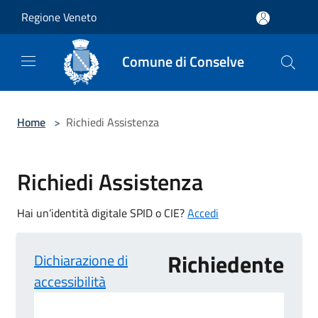
Salta al contenuto principale
Regione Veneto
Comune di Conselve
Home
>
Richiedi Assistenza
Richiedi Assistenza
Hai un’identità digitale SPID o CIE?
Accedi
Richiedente
Dichiarazione di
accessibilità