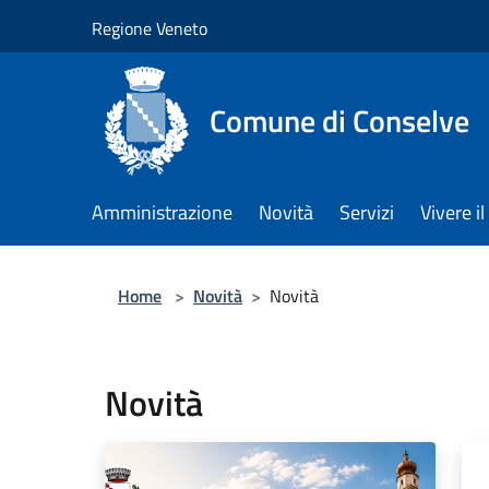
Salta al contenuto principale
Regione Veneto
Comune di Conselve
Amministrazione
Novità
Servizi
Vivere 
Home
>
Novità
>
Novità
Novità