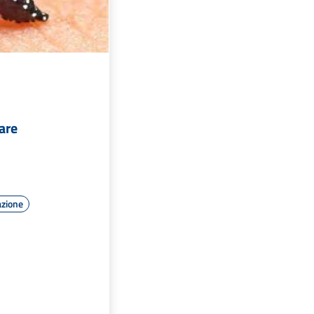
zare
azione