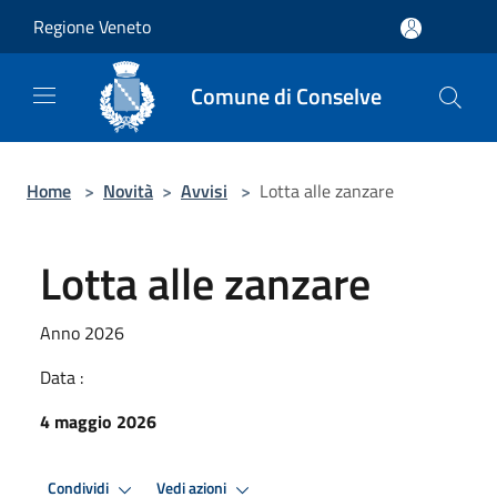
Salta al contenuto principale
Regione Veneto
Comune di Conselve
Home
>
Novità
>
Avvisi
>
Lotta alle zanzare
Lotta alle zanzare
Anno 2026
Data :
4 maggio 2026
Condividi
Vedi azioni