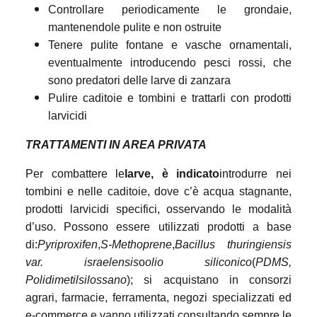
Controllare periodicamente le grondaie,
mantenendole pulite e non ostruite
Tenere pulite fontane e vasche ornamentali,
eventualmente introducendo pesci rossi, che
sono predatori delle larve di zanzara
Pulire caditoie e tombini e trattarli con prodotti
larvicidi
TRATTAMENTI IN AREA PRIVATA
Per combattere le
larve, è indicato
introdurre nei
tombini e nelle caditoie, dove c’è acqua stagnante,
prodotti larvicidi specifici, osservando le modalità
d’uso. Possono essere utilizzati prodotti a base
di:
Pyriproxifen
,
S-Methoprene
,
Bacillus thuringiensis
var. israelensis
o
olio siliconico
(
PDMS,
Polidimetilsilossano
); si acquistano in consorzi
agrari, farmacie, ferramenta, negozi specializzati ed
e-commerce e vanno utilizzati consultando sempre le