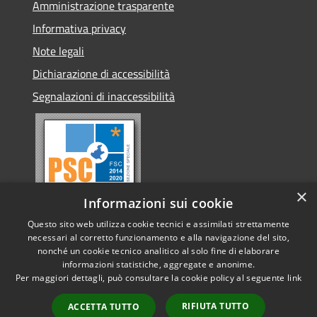
Amministrazione trasparente
Informativa privacy
Note legali
Dichiarazione di accessibilità
Segnalazioni di inaccessibilità
×
Informazioni sui cookie
Questo sito web utilizza cookie tecnici e assimilati strettamente
necessari al corretto funzionamento e alla navigazione del sito,
nonché un cookie tecnico analitico al solo fine di elaborare
informazioni statistiche, aggregate e anonime.
RSS
Copyright © 2026 • Comune di
Per maggiori dettagli, può consultare la cookie policy al seguente
link
Accessibilità
Conselve • Powered by
Privacy
Municipium
Accesso
•
RIFIUTA TUTTO
ACCETTA TUTTO